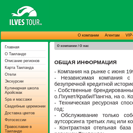
О компании
Агентам
VIP
О компании / О нас
Главная
О Таиланде
Описание регионов
ОБЩАЯ ИНФОРМАЦИЯ
Карта Таиланда
- Компания на рынке с июня 199
Отели
- Независимая компания с
Экскурсии
безупречной кредитной истори
Кулинарная школа
- Собственные брендированные
Аройсмак
о.Пхукет/Краби/Пангна, на о. К
Spa и массажи
- Техническая ресурсная спос
Свадебные церемонии
год;
Доставка цветов
- Обслуживание только со
Фотосессии
аутсорсинга третьих лиц или к
Православие в
- Контрактная отельная база
Таиланде