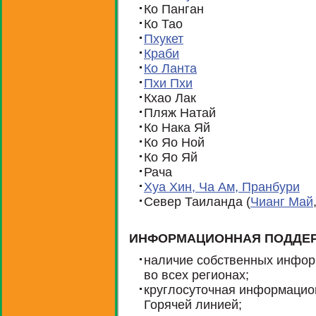
Ко Панган
Ко Тао
Пхукет
Краби
Ко Ланта
Пхи Пхи
Кхао Лак
Пляж Натай
Ко Нака Яй
Ко Яо Ной
Ко Яо Яй
Рача
Хуа Хин, Ча Ам, Пранбури
Север Таиланда (
Чианг Май
ИНФОРМАЦИОННАЯ ПОДДЕР
наличие собственных инфор
во всех регионах;
круглосуточная информацио
Горячей линией;