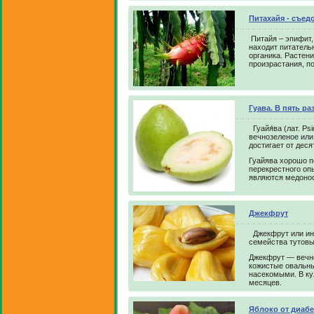
Питахайя - съед
Питайя – эпифит,
находит питатель
органика. Растен
произрастания, п
Гуава. В пять р
Гуайя́ва (лат. P
вечнозеленое или
достигает от дес
Гуайява хорошо п
перекрестного о
являются медонос
Джекфрут
Джекфрут или инд
семейства тутовы
Джекфрут — вечно
кожистые овальны
насекомыми. В ку
месяцев.
Яблоко от диабе