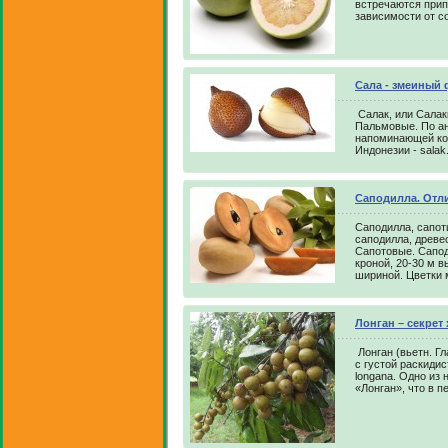
встречаются прип
зависимости от с
Сала - змеиный 
Салак, или Салак
Пальмовые. По анг
напоминающей кож
Индонезии - salak
Саподилла. Отл
Саподилла, сапот
саподилла, древе
Сапотовые. Сапо
кроной, 20-30 м в
шириной. Цветки 
Лонган – секрет
Лонган (вьетн. Гл
с густой раскидис
longana. Одно из
«Лонган», что в п