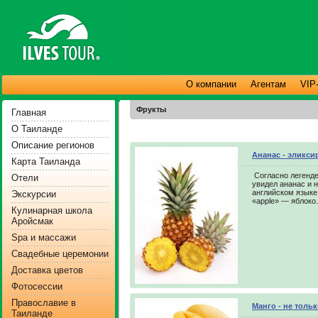
О компании
Агентам
VIP
Фрукты
Главная
О Таиланде
Описание регионов
Ананас - эликси
Карта Таиланда
Согласно легенде
Отели
увидел ананас и 
английском языке 
Экскурсии
«apple» — яблоко
Кулинарная школа
Аройсмак
Spa и массажи
Свадебные церемонии
Доставка цветов
Фотосессии
Православие в
Манго - не тольк
Таиланде