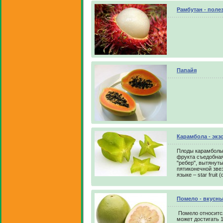
Рамбутан - поле
Папайя
Карамбола - экз
Плоды карамболы 
фрукта съедобная
"ребер", вытянут
пятиконечной зве
языке – star fruit
Помело - вкусны
Помело относится
может достигать 1