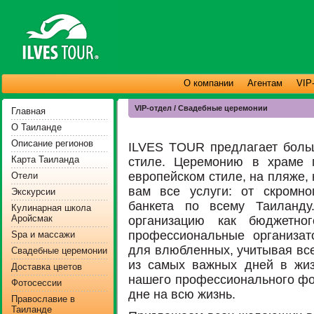
О компании
Агентам
VIP
VIP-отдел / Свадебные церемонии
Главная
О Таиланде
Описание регионов
ILVES TOUR предлагает боль
Карта Таиланда
стиле. Церемонию в храме 
европейском стиле, на пляже,
Отели
вам все услуги: от скромно
Экскурсии
банкета по всему Таиланду
Кулинарная школа
Аройсмак
организацию как бюджетно
профессиональные организат
Spa и массажи
для влюбленных, учитывая все
Свадебные церемонии
из самых важных дней в жиз
Доставка цветов
нашего профессионального фо
Фотосессии
дне на всю жизнь.
Православие в
Таиланде