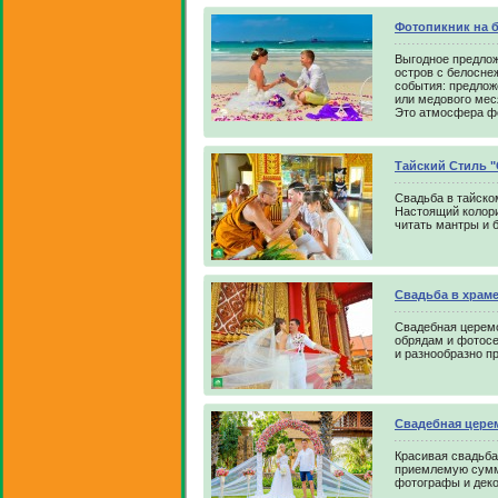
Фотопикник на 
Выгодное предлож
остров с белосне
события: предлож
или медового мес
Это атмосфера ф
Тайский Стиль 
Свадьба в тайско
Настоящий колори
читать мантры и 
Свадьба в храме
Свадебная церемо
обрядам и фотосе
и разнообразно п
Свадебная церем
Красивая свадьба
приемлемую сумму
фотографы и дек