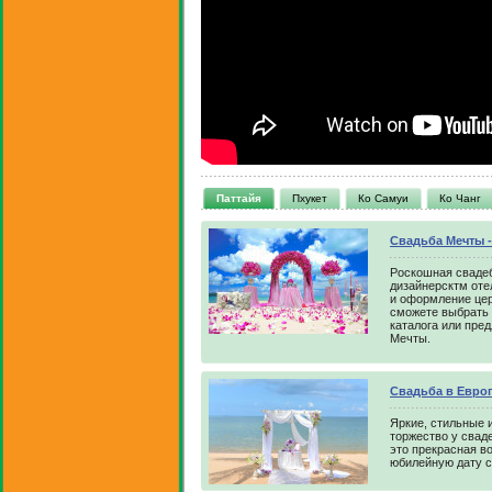
Паттайя
Пхукет
Ко Самуи
Ко Чанг
Свадьба Мечты 
Роскошная свадеб
дизайнерсктм оте
и оформление це
сможете выбрать 
каталога или пре
Мечты.
Свадьба в Евро
Яркие, стильные
торжество у свад
это прекрасная в
юбилейную дату с