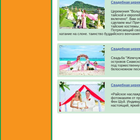
Свадебная цере
Церемония "Волше
тайской и европе
включено". Вам о
сделаем мы! Прич
тайские костюмы 
Потрясающий свое
катание на слоне. таинство буддийского венчани
Свадебная цере
Свадьба "Жемчужи
островов Сиамско
под торжественну
белоснежном песк
Свадебная цере
«Райское наслажд
фотомакияж от пр
Фен Шуй. Индивид
настоящий, яркий