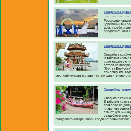
Свадебная цере
Роскошная свадеб
церемонии мы по
арок, газебо и ц
предложить нам с
Свадебная цере
Свадьба в комбин
В тайском храме 
союз на долгую и
алтаря на побере
"Клятва Верности
помолвку или год
местный колорит и стать частью удивительного м
Свадебная цере
Свадьба в комбин
В тайском храме 
ваш союз на долг
плавучего рынка 
станет кульмина
свадебного дня. 
свадебного алтаря, вновь соединит ваши влюбле