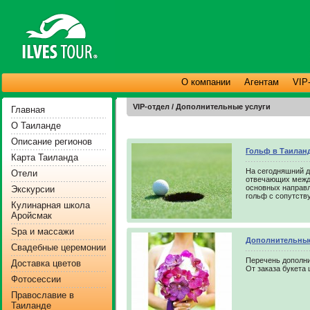
О компании
Агентам
VIP
VIP-отдел / Дополнительные услуги
Главная
О Таиланде
Описание регионов
Гольф в Таилан
Карта Таиланда
На сегодняшний д
Отели
отвечающих между
основных направл
Экскурсии
гольф с сопутст
Кулинарная школа
Аройсмак
Spa и массажи
Дополнительные
Свадебные церемонии
Перечень дополни
Доставка цветов
От заказа букета
Фотосессии
Православие в
Таиланде