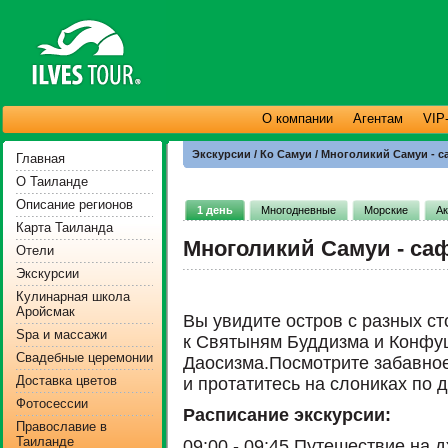
О компании
Агентам
VIP
Экскурсии / Ко Самуи / Многоликий Самуи - с
Главная
О Таиланде
Описание регионов
1 день
Многодневные
Морские
Ак
Карта Таиланда
Многоликий Самуи - саф
Отели
Экскурсии
Кулинарная школа
Аройсмак
Вы увидите остров с разных ст
Spa и массажи
к Святыням Буддизма и Конфу
Свадебные церемонии
Даосизма.Посмотрите забавное
Доставка цветов
и протатитесь на слониках по 
Фотосессии
Расписание экскурсии:
Православие в
Таиланде
09:00 - 09:45 Путешествие на 