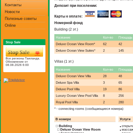
Контакты
Депозит при поселении:
Новости
Карты к оплате:
Полезные советы
Номерной фонд
Online
Building (2 эт.)
Название
Кол-во
Площадь
Stop Sale
Deluxe Ocean View Room*
62
42
Deluxe Ocean View Suites*
2
145
Все регионы Таиланда.
Villas (1 эт.)
Обновление от
08.08.2026 6:00
Название
Кол-во
Площадь
Deluxe Ocean View Villa
28
48
Deluxe Spa Villa
3
65
Deluxe Pool Villa
19
86
Luxury Ocean View Pool Villa
8
256
Royal Pool Villa
2
280
* - connecting rooms (сообщающиеся номера)
В номере
Услуги
Building
открыт
Deluxe Ocean View Room
массаж