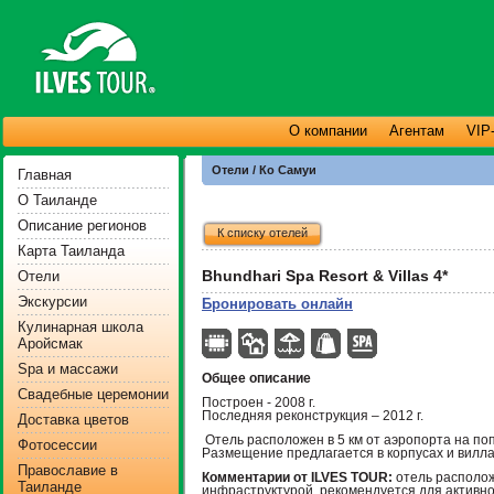
О компании
Агентам
VIP
Отели / Ко Самуи
Главная
О Таиланде
Описание регионов
К списку отелей
Карта Таиланда
Bhundhari Spa Resort & Villas 4*
Отели
Экскурсии
Бронировать онлайн
Кулинарная школа
Аройсмак
Spa и массажи
Общее описание
Свадебные церемонии
Построен - 2008 г.
Последняя реконструкция – 2012 г.
Доставка цветов
Отель расположен в 5 км от аэропорта на по
Фотосессии
Размещение предлагается в корпусах и вилла
Православие в
Комментарии от ILVES TOUR:
отель располож
Таиланде
инфраструктурой, рекомендуется для активно