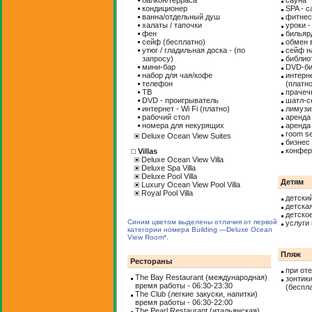
балкон/терраса
сауна
кондиционер
SPA - с
ванна/отдельный душ
фитнес
халаты / тапочки
уроки -
фен
бильяр
сейф (бесплатно)
обмен 
утюг / гладильная доска - (по
сейф н
запросу)
библио
мини-бар
DVD-би
набор для чая/кофе
интерне
телефон
(платно
ТВ
прачеч
DVD - проигрыватель
шатл-с
интернет - Wi Fi (платно)
лимузи
рабочий стол
аренда
номера для некурящих
аренда
room se
Deluxe Ocean View Suites
бизнес
конфере
Villas
Deluxe Ocean View Villa
Deluxe Spa Villa
Deluxe Pool Villa
Детям
Luxury Ocean View Pool Villa
Royal Pool Villa
детски
детска
детско
Синим цветом выделены отличия от первой
услуги
категории номера Building —Deluxe Ocean
View Room*.
Пляж
Рестораны
при от
The Bay Restaurant (
международная
)
зонтик
время работы - 06:30-23:30
(беспл
The Club (
легкие закуски, напитки
)
время работы - 06:30-22:00
The Pearl Restaurant (
итальянская
)