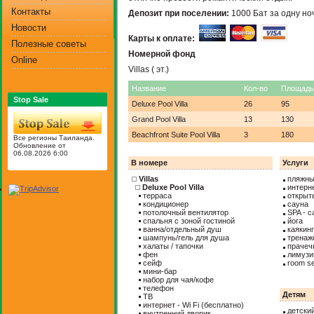
Контакты
Депозит при поселении:
1000 Бат за одну но
Новости
Карты к оплате:
Полезные советы
Номерной фонд
Online
Villas ( эт.)
Название
Кол-во
Площадь
Stop Sale
Deluxe Pool Villa
26
95
Grand Pool Villa
13
130
Beachfront Suite Pool Villa
3
180
Все регионы Таиланда.
Обновление от
06.08.2026 6:00
В номере
Услуги
Villas
пляжны
Deluxe Pool Villa
интерн
терраса
открыт
кондиционер
сауна
потолочный вентилятор
SPA - с
спальня с зоной гостиной
йога
ванна/отдельный душ
каякинг
шампунь/гель для душа
тренаж
халаты / тапочки
прачеч
фен
лимузи
сейф
room se
мини-бар
набор для чая/кофе
телефон
Детям
ТВ
интернет - Wi Fi (бесплатно)
детски
внутренний дворик