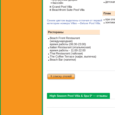
детска
бассейн
Grand Pool Villa
Beachfront Suite Pool Villa
Пляж
при от
Синим цветом выделены отличия от первой
зонтик
категории номера Villas —Deluxe Pool Villa.
Рестораны
Beach Front Restaurant
(
международная
)
время работы (06:30-23:00)
Italian Restaurant (
итальянская
)
время работы - 11:00-22:00
Thai Restaurant (
тайская
)
The Coffee Terrace (
кафе, выпечка
)
Beach Bar (
напитки
)
К списку отелей
High Season Pool Villa & Spa 5* — отзывы