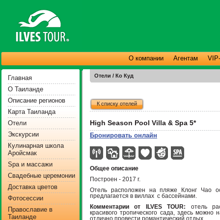
О компании
Агентам
VIP
Отели / Ко Куд
Главная
О Таиланде
Описание регионов
К списку отелей
Карта Таиланда
High Season Pool Villa & Spa 5*
Отели
Экскурсии
Бронировать онлайн
Кулинарная школа
Аройсмак
Spa и массажи
Общее описание
Свадебные церемонии
Построен - 2017 г.
Доставка цветов
Отель расположен на пляже Клонг Чао о
предлагается в виллах с бассейнами.
Фотосессии
Комментарии от ILVES TOUR:
отель рас
Православие в
красивого тропического сада, здесь можно 
Таиланде
отлично провести романтический отдых.