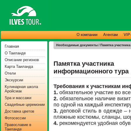
О компании
Агентам
VIP
Необходимые документы / Памятка участник
Главная
О Таиланде
Описание регионов
Памятка участника
Карта Таиланда
информационного тура
Отели
Экскурсии
Требования к участникам ин
Кулинарная школа
Аройсмак
1.
обязательное участие во вс
Spa и массажи
2.
обязательное наличие визитн
по одной на каждый инспектир
Свадебные церемонии
3.
деловой стиль в одежде – н
Доставка цветов
пляжные костюмы, сланцы, шор
Фотосессии
4.
рекомендуется удобная обув
Православие в
Таиланде