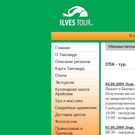
О 
Образцы програм
Главная
О Таиланде
Описание регионов
СПА - тур.
Карта Таиланда
Отели
Экскурсии
04.06.2009 День 
Прилет в Бангко
Кулинарная школа
Получение виз п
Аройсмак
на микроавтобусе
Spa и массажи
(ориентировочно 
Свадебные церемонии
Свободное врем
19:00 - экскурси
Доставка цветов
23:00 - возвраще
Фотосессии
05.06.2009 День 
Православие в
08:30 - завтрак в
Таиланде