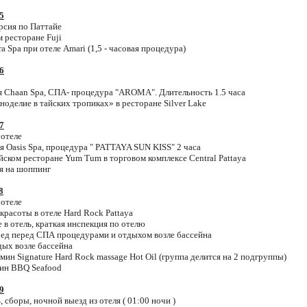
5
урсия по Паттайе
ом ресторане
Fuji
ra Spa при отеле Amari (1,5 - часовая процедура)
6
ия Chaan Spa, СПА- процедура "AROMA". Длительность 1.5 часа
иноделие в тайских тропиках» в ресторане
Silver
Lake
7
 отеле
я Oasis Spa, процедура " PATTAYA SUN KISS" 2 часа
айском ресторане
Yum
Tum
в торговом комплексе
Central
Pattaya
мя на шоппинг
8
 отеле
красоты в отеле Hard Rock Pattaya
 в отель, краткая инспекция по отелю
обед перед СПА процедурами и отдыхом возле бассейна
дых возле бассейна
мин
Signature Hard Rock massage Hot Oil (
группа
делится
на
2
подгруппы
)
ин
BBQ Seafood
9
, сборы, ночной выезд из отеля ( 01:00 ночи )