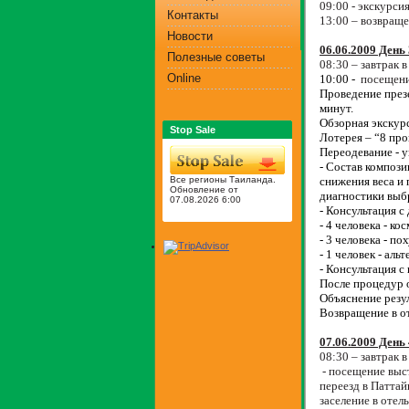
09:00 - экскурси
Контакты
13:00 – возвраще
Новости
06.06.2009 День 
Полезные советы
08:30 – завтрак в
Online
10:00 -
посещен
Проведение през
минут.
Обзорная экскур
Stop Sale
Лотерея – “8 пр
Переодевание - 
- Состав компози
Все регионы Таиланда.
снижения веса и 
Обновление от
диагностики выбр
07.08.2026 6:00
- Консультация с
- 4 человека - к
- 3 человека - п
- 1 человек - ал
- Консультация 
После процедур 
Объяснение резул
Возвращение в о
07.06.2009 День 
08:30 – завтрак в
-
посещение
выс
переезд в Паттай
заселение в отел