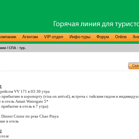
компании
Агентам
VIP-отдел
Инфо-туры
Форум
Online
Ilv
м / СПА - тур.
Ска
1
к рейсом
VV
171 в 03:30 утра
о прибытию в аэропорту (
visa
on
arrival
), встреча с тайским гидом и индивиду
 в отель
Amari
Watergate
5*
прибытие в отель в 7 утра)
я
я Dinner Cruise по реке
Chao
Praya
ние в отель
2
 отеле