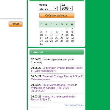
Месяц
Год
События за месяц
Назад
П
В
С
Ч
П
С
В
1
2
3
4
5
6
7
8
9
10
11
12
13
14
15
16
17
18
19
20
21
22
23
24
25
26
27
28
29
30
31
Новости
07.04.25
Новые правила въезда в
Таиланд
20.05.22
Le Meridien Phuket Beach Resort
5*. Окончен ремонт.
30.04.22
Diamond Cottage Resort & Spa 4*.
Окончен ремонт.
29.03.22
Bhumiyama Beach Resort 4*.
Ремонтные работы 01.05.2020 –
30.09.2020.
26.03.22
Новости отеля Weekender
Resort & Spa 3*.
Все новости >>