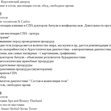
я Королевский дворец
ние в отель, инспекция отеля, обед, свободное время
3
 отеле
ие
госпиталя
St Carlos
ентации клиники и СПА доктором Анчули в конференц-зале. Длительность през
сия-инспекция СПА - центра.
ограмм”
умывание перед проведением процедур:
ции тела (определяется количество жира, мускулов и пр, дается рекомендация 
по калорийности) и Ауростатическая диагностика - альтернативная диагностика 
аны, как самые наглядные - с картинками, графиками)
 доктором Анчули - объяснение результатов Аурадиагностики
осметологические врачебные процедуры
охудательные процедуры
ьтернативная процедура (звукотерапия)
с врачом СПА
обед
ьтатов диагностики " Состав и композиция тела"
тель, свободное время
4
 отеле
тавки
Spa and Beauty
Thailand
ю после выставки
ь Amari Orchid Ocea
n
Tower