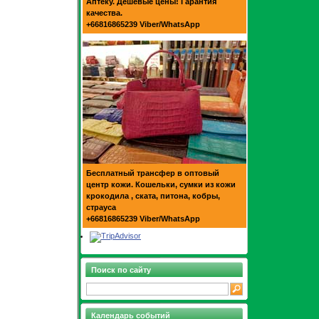
Аптеку. Дешевые цены! Гарантия
качества.
+66816865239 Viber/WhatsApp
Бесплатный трансфер в оптовый
центр кожи. Кошельки, сумки из кожи
крокодила , ската, питона, кобры,
страуса
+66816865239 Viber/WhatsApp
Поиск по сайту
Календарь событий