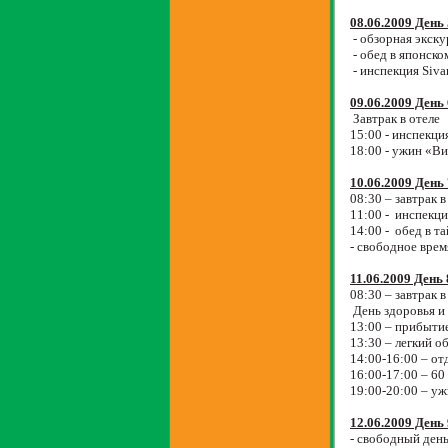
08.06.2009 День 
- обзорная экск
- обед в японск
- инспекция Siva
09.06.2009 День 
Завтрак в отеле
15:00 - инспекц
18:00 - ужин «В
10.06.2009 День 
08:30 – завтрак в
11:00 -
инспекци
14:00 -
обед в т
- свободное вре
11.06.2009 День 
08:30 – завтрак в
День здоровья и 
13:00 – прибытие
13:30 – легкий 
14:00-16:00 – от
16:00-17:00 – 60
19:00-20:00 –
уж
12.06.2009 День 
- свободный день