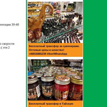
ентации 30-40
по скорости
Бесплатный трансфер за сувенирами.
( эти 2
Оптовые цены и качество!
+66816865239 Viber/WhatsApp
Бесплатный трансфер в Тайскую