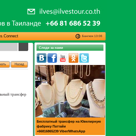
es.Connect
Бангкок
13:06
Следи за нами
чать
Назад
альный трансфер
Бесплатный трансфер на Ювелирную
фабрику Паттайи
+66816865239 Viber/WhatsApp