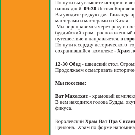
По пути вы услышите историю и ле
наших дней.
09:30
Летняя Королевс
Вы увидите редкую для Таиланда а
мастерами и мастерами из Китая.
Мы переправимся через реку и пос
буддийский храм,
расположенный в
путешествие и направляется, в
горо
По пути к сердцу исторического
го
сохранившийся
комплекс -
Храм л
12-30
Обед
- шведский стол. Огро
Продолжаем осматривать историчес
Мы посетим:
Ват Махатхат
- храмовый комплекс
В нем находится голова Будды, ок
фикуса.
Королевский
Храм Ват Пра Сисан
Цейлона.
Храм по форме напоминае