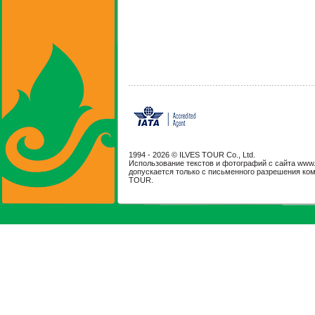
1994 -
2026 © ILVES TOUR Co., Ltd.
Использование текстов и фотографий с сайта www.il
допускается только с письменного разрешения ко
TOUR.