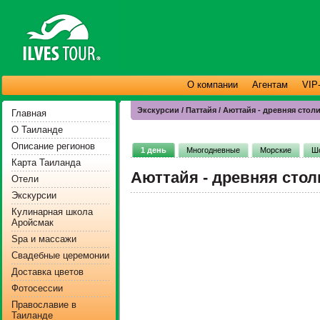
О компании
Агентам
VIP
Экскурсии / Паттайя / Аюттайя - древняя стол
Главная
О Таиланде
Описание регионов
1 день
Многодневные
Морские
Ш
Карта Таиланда
Аюттайя - древняя стол
Отели
Экскурсии
Кулинарная школа
Аройсмак
Spa и массажи
Свадебные церемонии
Доставка цветов
Фотосессии
Православие в
Таиланде