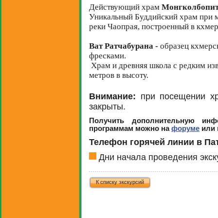
Действующий храм
Монгколбопи
Уникальный Буддийский храм при
реки Чаопрая, построенный в кхмер
Ват Ратчабурана -
образец кхмерск
фресками.
Храм и древняя школа с редким из
метров в высоту.
Внимание:
при посещении х
закрыты.
Получить дополнительную ин
программам можно на
форуме
или 
Телефон горячей линии в Патт
Дни начала проведения экск
К списку экскурсий