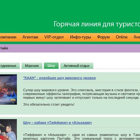
компании
Агентам
VIP-отдел
Инфо-туры
Форум
Online
Ilv
ттайе
годневные
Морские
Шоу
Активный отдых
"КААН" - новейшее шоу мирового уровня
Супер шоу мирового уровня. Это спектакль, мистерия в стиле фентези,
современные эффекты галографии, потрясающая музыка и световое пр
первых минут шоу затягивает и отпускает только на последней секунде.
Это обязательно стоит увидеть!
Шоу – кабаре «Тиффани» и «Альказар»
«Тиффани» и «Альказар» – одни из самых знаменитых шоу в Таил
визитных карточек Паттайи. Это уникальный театр с актерами-тр