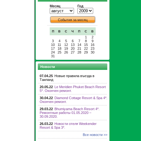
Месяц
Год
События за месяц
П
В
С
Ч
П
С
В
1
2
3
4
5
6
7
8
9
10
11
12
13
14
15
16
17
18
19
20
21
22
23
24
25
26
27
28
29
30
31
Новости
07.04.25
Новые правила въезда в
Таиланд
20.05.22
Le Meridien Phuket Beach Resort
5*. Окончен ремонт.
30.04.22
Diamond Cottage Resort & Spa 4*.
Окончен ремонт.
29.03.22
Bhumiyama Beach Resort 4*.
Ремонтные работы 01.05.2020 –
30.09.2020.
26.03.22
Новости отеля Weekender
Resort & Spa 3*.
Все новости >>