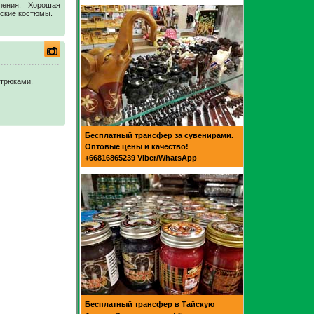
ления. Хорошая
еские костюмы.
 трюками.
Бесплатный трансфер за сувенирами.
Оптовые цены и качество!
+66816865239 Viber/WhatsApp
Бесплатный трансфер в Тайскую