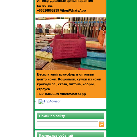
Аптеку. Дешевые цены! Гарантия
качества.
+66816865239 Viber/WhatsApp
Бесплатный трансфер в оптовый
центр кожи. Кошельки, сумки из кожи
крокодила , ската, питона, кобры,
страуса
+66816865239 Viber/WhatsApp
Поиск по сайту
Календарь событий