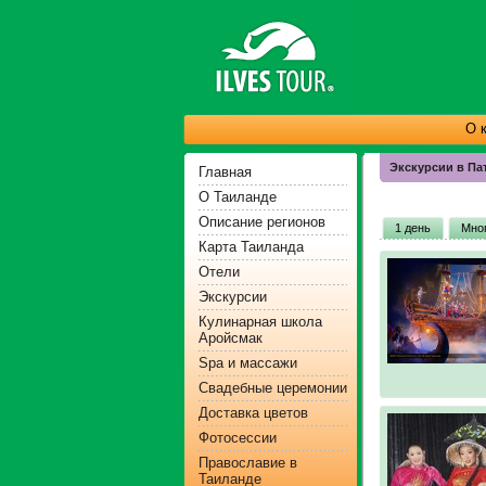
О 
Экскурсии в Па
Главная
О Таиланде
Описание регионов
1 день
Мно
Карта Таиланда
Отели
Экскурсии
Кулинарная школа
Аройсмак
Spa и массажи
Свадебные церемонии
Доставка цветов
Фотосессии
Православие в
Таиланде