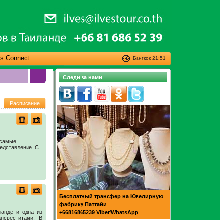
es.Connect
Бангкок
21:51
Следи за нами
Расписание
 самые
едставление. С
Бесплатный трансфер на Ювелирную
фабрику Паттайи
анде и одна из
+66816865239 Viber/WhatsApp
ансвеститами. В