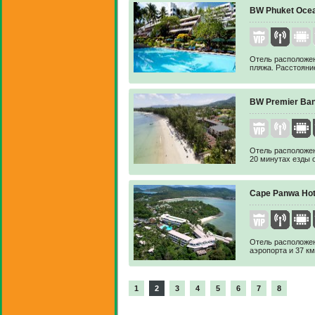
BW Phuket Ocea
Отель расположен 
пляжа. Расстояние
BW Premier Ban
Отель расположен 
20 минутах езды о
Cape Panwa Hot
Отель расположен
аэропорта и 37 км
1
2
3
4
5
6
7
8