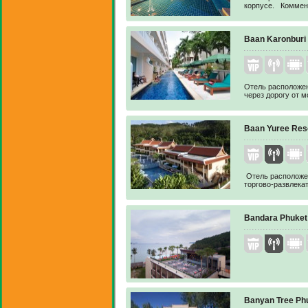
корпусе. Коммент
Baan Karonburi 
Отель расположен
через дорогу от м
Baan Yuree Reso
Отель расположен
торгово-развлека
Bandara Phuket
Banyan Tree Phu