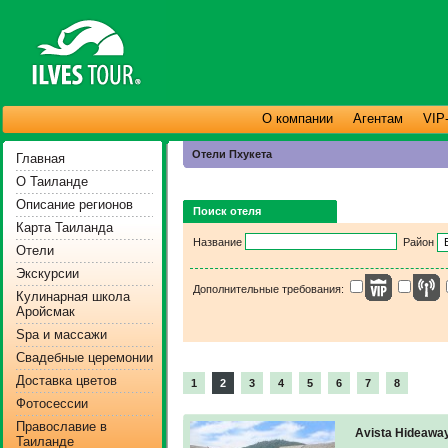
О компании
Агентам
VIP
Отели Пхукета
Главная
О Таиланде
Описание регионов
Поиск отеля
Карта Таиланда
Название
Район
Отели
Экскурсии
Дополнительные требования:
Кулинарная школа
Аройсмак
Spa и массажи
Свадебные церемонии
Доставка цветов
1
2
3
4
5
6
7
8
Фотосессии
Православие в
Avista Hideaway
Таиланде