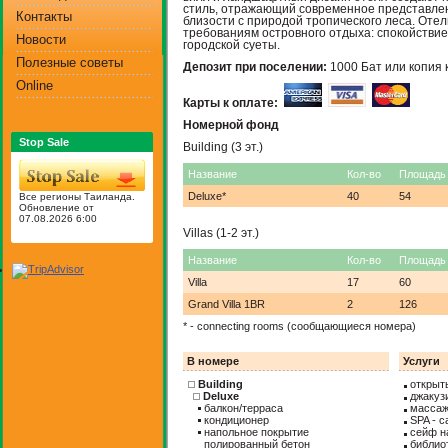
стиль, отражающий современное представлен
Контакты
близости с природой тропического леса. Отел
требованиям островного отдыха: спокойствие
Новости
городской суеты.
Полезные советы
Депозит при поселении:
1000 Бат или копия
Online
Карты к оплате:
Номерной фонд
Stop Sale
Building (3 эт.)
Название
Кол-во
Площадь
Deluxe*
40
54
Все регионы Таиланда.
Обновление от
07.08.2026 6:00
Villas (1-2 эт.)
Название
Кол-во
Площадь
Villa
17
60
Grand Villa 1BR
2
126
* - connecting rooms (сообщающиеся номера)
В номере
Услуги
Building
открыт
Deluxe
джакуз
балкон/терраса
массаж
кондиционер
SPA - с
напольное покрытие
сейф н
полированный бетон
библио