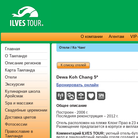
О компании
Агентам
VIP
Отели / Ко Чанг
Главная
О Таиланде
Описание регионов
К списку отелей
Карта Таиланда
Dewa Koh Chang 5*
Отели
Экскурсии
Бронировать онлайн
Кулинарная школа
Аройсмак
Spa и массажи
Общее описание
Свадебные церемонии
Построен - 2006 г.
Последняя реконструкция – 2012 г.
Доставка цветов
Отель расположен на пляже Клонг Прао в 23 
Фотосессии
Размещение предлагается в корпусе и виллах
Православие в
Комментарий ILVES TOUR:
уютный отель-бут
Таиланде
вилл и ландшафтный дизайн отеля создают