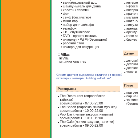
ванна/отдельный душ
интерне
шампунь/гель для душа
Fi(бесп
халаты / тапочки
интерн
фен
прачеч
сейф (бесплатно)
магази
мини-бар
шатл-б
набор для чая/кофе
лимузи
телефон
аренда
ТВ - спутниковое
аренда
DVD - проигрыватель
room se
интернет - Wi Fi (бесплатно)
бизнес
рабочий стол
номера для некурящих
Детям
Villas
Villa
детски
Grand Villa 1BR
детска
детско
услуги
Синим цветом выделены отличия от первой
категории номера Building —Deluxe*.
Пляж
Рестораны
при от
The Restaurant (
европейская
,
бар на
тайская
)
зонтик
время работы - 07:00-23:00
(беспл
The Beach (
барбекю
,
живая музыка
)
время работы - 10:00-22:00
Pool Bar (
легкие закуски, напитки
)
время работы - 10:00-19:00
The Cafe (
легкие закуски, напитки
)
время работы - 09:00-22:00